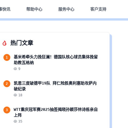
事快讯
帮助中心
服务中心
客户支持
热门文章
基米希牵头力挽狂澜！德国队核心球员集体挽留
1
助教瓦格纳
9
凯恩三度破德甲19队 拜仁险胜奥利塞助攻萨内
2
破纪录
18
WTT重庆冠军赛2025抽签揭晓孙颖莎林诗栋亲自
3
上阵
35