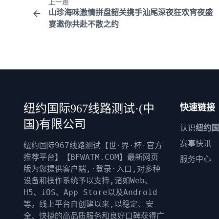
上一篇
山珍海味激情拼盘韶关携手汕尾深夜狂欢宵夜盛
宴邀你共赴不散之约
纽约国际967线路测试·(中
快速链接
国)有限公司
认识
纽约国
赛事快讯
纽约国际967线路测试【世·界·杯-官方
推荐平台】【BFWATM.COM】最新网页
服务中心
版为您提供客户端,·登录·入口,对多种
设备和操作系统予以支持,诸如Web、
H5、iOS、App Store以及Android
等。线上平台自创建以来,以稳定、安
全、快捷的高品质服务和良好口碑获得广