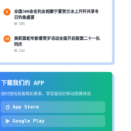
全国300余名钓友相聚宁夏贺兰冰上开杆共享冬
9
日钓鱼盛宴
105
美职篮蛇年新春贺岁活动全面开启联盟二十一队
10
同庆
132
下载我们的 APP
随时随地观看精彩赛事，享受最佳的移动观赛体验
App Store
Google Play