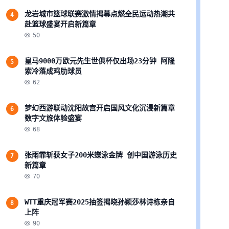
龙岩城市篮球联赛激情揭幕点燃全民运动热潮共
4
赴篮球盛宴开启新篇章
50
皇马9000万欧元先生世俱杯仅出场23分钟 阿隆
5
索冷落成鸡肋球员
62
梦幻西游联动沈阳故宫开启国风文化沉浸新篇章
6
数字文旅体验盛宴
68
张雨霏斩获女子200米蝶泳金牌 创中国游泳历史
7
新篇章
70
WTT重庆冠军赛2025抽签揭晓孙颖莎林诗栋亲自
8
上阵
90