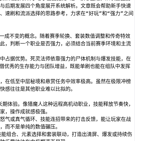
与后期发展四个角度展开系统解析。文章既会帮助新手快速
、速刷和流派选择的思路参考，力求在“好玩”和“强力”之间
是一成不变的概念。随着赛季轮换、套装数值调整和传奇特效
此，判断一个职业是否强力，必须结合当前赛季环境和主流
中占据优势。死灵法师依靠强力的尸体机制与爆发技能，在
借优秀的生存能力与团队增益，既能单刷也能在组队中发挥
，在低至中层秘境和悬赏任务中效率极高。虽然在极限冲榜
快感往往是其他职业难以比拟的。
的长期体验。像猎魔人这种远程高机动职业，技能释放节奏快，
家，操作成就感极强。
怒气或真气循环、技能连招带来的打击反馈，能让玩家在战
，而不是单纯的数值碾压。
技能组合、元素选择和套装联动，打造出清屏、爆发或持续伤