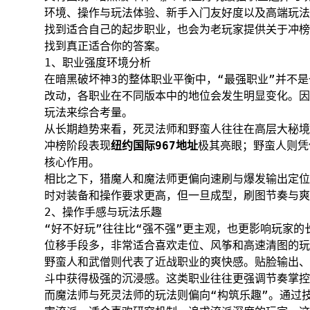
环境、操作与玩法体验、新手入门友好度以及高端玩法
找到适合自己的起步职业，也会为老玩家提供关于冲榜
找到真正适合你的答案。
1、职业强度环境分析
在暗黑破坏神3的整体职业平衡中，“最强职业”并不
改动，各职业在不同版本中的地位会发生明显变化。因
玩法来综合考量。
从长期趋势来看，死灵法师和野蛮人往往在高层大秘境
冲榜阶段表现
纽约国际967地址
极其亮眼；野蛮人则凭
核心作用。
相比之下，猎魔人和魔法师更偏向速刷与爆发输出定位
时对装备和操作要求更高，但一旦成型，刷图节奏与爽
2、操作手感与玩法乐趣
“好不好玩”往往比“强不强”更主观，也更影响玩家
位移手段多，非常适合喜欢走位、风筝和高速清图的玩
野蛮人和武僧则代表了近战职业的爽快感。贴脸输出、
斗中获得极强的沉浸感。这类职业往往更强调节奏掌控
而魔法师与死灵法师的玩法则偏向“构筑乐趣”。通过