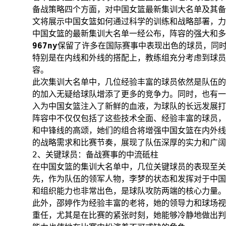
备战策略四个方面，对中国女篮最新集训大名单及其备
文将展示中国女篮如何通过科学的训练和战略部署，力
中国女篮的最新集训大名单一经公布，阵容的强大和多
967ny
保留了许多在国际赛事中表现出色的球员，同
特别是在内线和外线的搭配上，教练组充分考虑到球员
容。
此次集训大名单中，几位经验丰富的球员依然是队伍的
的加入无疑给球队增添了更多的竞争力。同时，也有一
入为中国女篮注入了新鲜的血液，为球队的长远发展打
阵容中不仅仅包括了这些技术全面、经验丰富的球员，
和中锋线的高颂，她们的组合将增强中国女篮在内外线
的战略需求和比赛节奏，展现了队伍深厚的实力和广阔
2、关键球员：备战赛事的中流砥柱
在中国女篮的集训大名单中，几位关键球员的表现至关
先，作为队伍的领军人物，李梦的状态和发挥对于中国
和组织能力也非常出色，是球队攻防两端的核心力量。
此外，邵婷作为经验丰富的老将，她的领导力和球场视
重任，尤其是在比赛的紧张时刻，她能够冷静地做出判