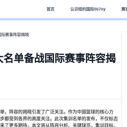
首页
认识
纽约国际967ny
赛
国际赛事阵容揭晓
大名单备战国际赛事阵容揭
单，阵容的揭晓引发了广泛关注。作为中国篮球的核心力
步都受到各界的高度关注。此次集训名单的发布，不仅标志
来了更多期待。本文将从阵容分析、关键球员、集训目标、