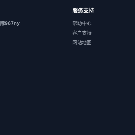
服务支持
际967ny
帮助中心
客户支持
网站地图