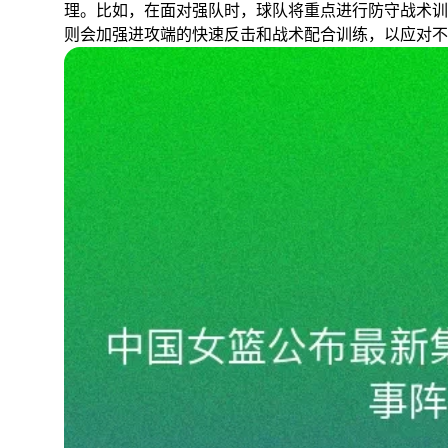
理。比如，在面对强队时，球队将重点进行防守战术训
则会加强进攻端的快速反击和战术配合训练，以应对不