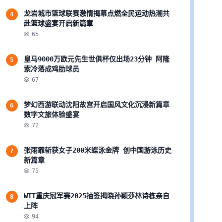
龙岩城市篮球联赛激情揭幕点燃全民运动热潮共
4
赴篮球盛宴开启新篇章
65
皇马9000万欧元先生世俱杯仅出场23分钟 阿隆
5
索冷落成鸡肋球员
67
梦幻西游联动沈阳故宫开启国风文化沉浸新篇章
6
数字文旅体验盛宴
72
张雨霏斩获女子200米蝶泳金牌 创中国游泳历史
7
新篇章
75
WTT重庆冠军赛2025抽签揭晓孙颖莎林诗栋亲自
8
上阵
94