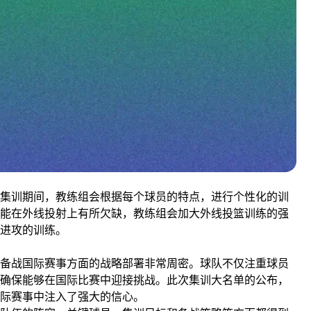
集训期间，教练组会根据每个球员的特点，进行个性化的训
能在外线投射上有所欠缺，教练组会加大外线投篮训练的强
进攻的训练。
备战国际赛事方面的战略部署非常周密。球队不仅注重球员
确保能够在国际比赛中迎接挑战。此次集训大名单的公布，
际赛事中注入了强大的信心。