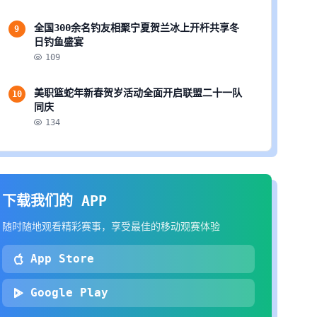
全国300余名钓友相聚宁夏贺兰冰上开杆共享冬
9
日钓鱼盛宴
109
美职篮蛇年新春贺岁活动全面开启联盟二十一队
10
同庆
134
下载我们的 APP
随时随地观看精彩赛事，享受最佳的移动观赛体验
App Store
Google Play