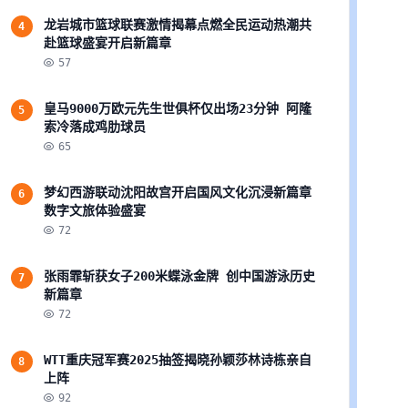
龙岩城市篮球联赛激情揭幕点燃全民运动热潮共
4
赴篮球盛宴开启新篇章
57
皇马9000万欧元先生世俱杯仅出场23分钟 阿隆
5
索冷落成鸡肋球员
65
梦幻西游联动沈阳故宫开启国风文化沉浸新篇章
6
数字文旅体验盛宴
72
张雨霏斩获女子200米蝶泳金牌 创中国游泳历史
7
新篇章
72
WTT重庆冠军赛2025抽签揭晓孙颖莎林诗栋亲自
8
上阵
92