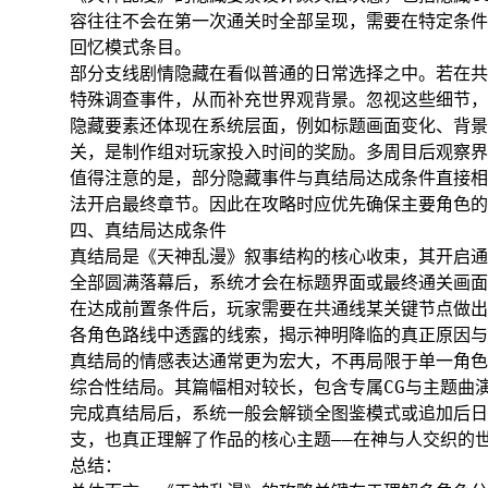
容往往不会在第一次通关时全部呈现，需要在特定条件下
回忆模式条目。
部分支线剧情隐藏在看似普通的日常选择之中。若在共
特殊调查事件，从而补充世界观背景。忽视这些细节，
隐藏要素还体现在系统层面，例如标题画面变化、背景
关，是制作组对玩家投入时间的奖励。多周目后观察界
值得注意的是，部分隐藏事件与真结局达成条件直接相
法开启最终章节。因此在攻略时应优先确保主要角色的
四、真结局达成条件
真结局是《天神乱漫》叙事结构的核心收束，其开启通常
全部圆满落幕后，系统才会在标题界面或最终通关画面
在达成前置条件后，玩家需要在共通线某关键节点做出
各角色路线中透露的线索，揭示神明降临的真正原因与
真结局的情感表达通常更为宏大，不再局限于单一角色
综合性结局。其篇幅相对较长，包含专属CG与主题曲
完成真结局后，系统一般会解锁全图鉴模式或追加后日
支，也真正理解了作品的核心主题——在神与人交织的
总结：