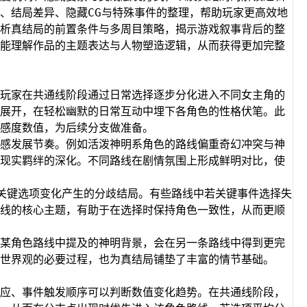
、结局差异、隐藏CG与特殊事件的整理，帮助玩家更高效地
析真结局的前置条件与多周目策略，揭示游戏叙事背后的整
能理解作品的主题表达与人物塑造逻辑，从而获得更加完整
玩家在共通线阶段通过日常选择逐步分化进入不同女主角的
展开，在轻松幽默的日常互动中埋下各角色的性格伏笔。此
感度数值，为后续分支做准备。
感发展节奏。例如活泼神明系角色的路线偏重奇幻冲突与神
现实羁绊的深化。不同路线在剧情氛围上形成鲜明对比，使
根据关键选项变化产生的分歧结局。有些路线中若关键事件选择失
线的核心主题，有助于在选择时保持角色一致性，从而更顺
某角色路线中提及的神明背景，会在另一条路线中得到更完
世界观的必要过程，也为真结局铺垫了丰富的情节基础。
应、事件触发顺序可以判断数值变化趋势。在共通线阶段，