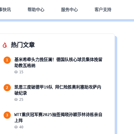
事快讯
帮助中心
服务中心
客户支持
热门文章
基米希牵头力挽狂澜！德国队核心球员集体挽留
1
助教瓦格纳
15
凯恩三度破德甲19队 拜仁险胜奥利塞助攻萨内
2
破纪录
25
WTT重庆冠军赛2025抽签揭晓孙颖莎林诗栋亲自
3
上阵
40