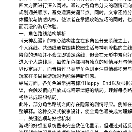
四大方面进行深入阐述。通过对各角色分支的剧情走向
规划通关顺序，避免遗漏关键节点。同时，文章还将分
体框架与情感内核，使读者在掌握攻略技巧的同时，也
而沉浸的游玩体验。
一、角色路线结构解析
《天神乱漫》的核心结构建立在多角色分支系统之上，
个人路线。共通线通常围绕校园生活与神明降临的主线
阶段的选项并不会立即锁定路线，但会在无形中累积好
进入个人路线后，每位角色都拥有独立的剧情展开与情
界设定展开，而青梅竹马类型角色则更注重情感积累与
玩家在多周目游玩时仍能保持新鲜感。
结局方面，各角色通常拥有标准Happy End以及
误，会触发偏向开放式或略带遗憾的结局。理解每条路
畅地达成理想结局。
此外，部分角色路线之间存在隐藏的剧情呼应。例如在
整解释。这种交叉式叙事设计，使全角色通关成为理解
二、关键选项与好感机制
游戏的好感度系统虽未完全数值化显示，但通过对话反