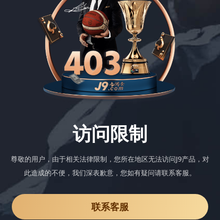
访问限制
尊敬的用户，由于相关法律限制，您所在地区无法访问J9产品，对
此造成的不便，我们深表歉意，您如有疑问请联系客服。
联系客服