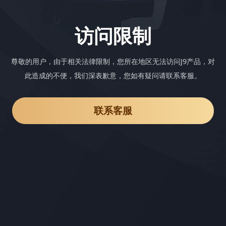
访问限制
尊敬的用户，由于相关法律限制，您所在地区无法访问J9产品，对
此造成的不便，我们深表歉意，您如有疑问请联系客服。
联系客服