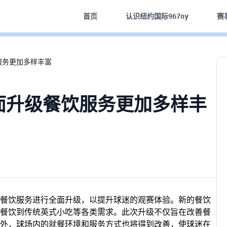
首页
认识
纽约国际967ny
赛
服务更加多样丰富
面升级餐饮服务更加多样丰
餐饮服务进行全面升级，以提升球迷的观赛体验。新的餐饮
餐饮到传统英式小吃等各类需求。此次升级不仅旨在改善餐
外，球场内的就餐环境和服务方式也将得到改善，使球迷在