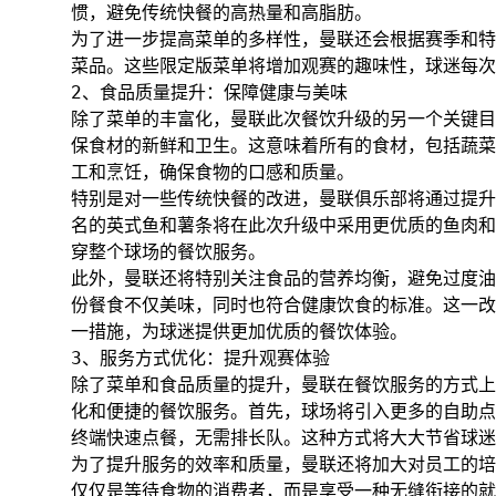
惯，避免传统快餐的高热量和高脂肪。
为了进一步提高菜单的多样性，曼联还会根据赛季和特
菜品。这些限定版菜单将增加观赛的趣味性，球迷每次
2、食品质量提升：保障健康与美味
除了菜单的丰富化，曼联此次餐饮升级的另一个关键目
保食材的新鲜和卫生。这意味着所有的食材，包括蔬菜
工和烹饪，确保食物的口感和质量。
特别是对一些传统快餐的改进，曼联俱乐部将通过提升
名的英式鱼和薯条将在此次升级中采用更优质的鱼肉和
穿整个球场的餐饮服务。
此外，曼联还将特别关注食品的营养均衡，避免过度油
份餐食不仅美味，同时也符合健康饮食的标准。这一改
一措施，为球迷提供更加优质的餐饮体验。
3、服务方式优化：提升观赛体验
除了菜单和食品质量的提升，曼联在餐饮服务的方式上
化和便捷的餐饮服务。首先，球场将引入更多的自助点
终端快速点餐，无需排长队。这种方式将大大节省球迷
为了提升服务的效率和质量，曼联还将加大对员工的培
仅仅是等待食物的消费者，而是享受一种无缝衔接的就