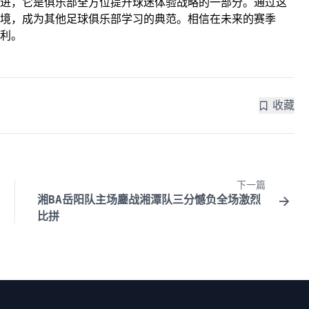
进，它是俱乐部全方位提升球迷体验战略的一部分。通过这
境，成为其他足球俱乐部学习的典范。相信在未来的赛季
利。
收藏
下一篇
湘BA岳阳队主场鏖战湘潭队三分憾负全场激烈
比拼