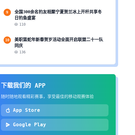
全国300余名钓友相聚宁夏贺兰冰上开杆共享冬
9
日钓鱼盛宴
110
美职篮蛇年新春贺岁活动全面开启联盟二十一队
10
同庆
136
下载我们的 APP
随时随地观看精彩赛事，享受最佳的移动观赛体验
App Store
Google Play