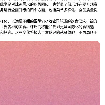
此举是对球迷需求的积极回应，也彰显了俱乐部在提升观赛
务进行全面升级的四个方面，包括菜单多样化、食品质量提
样化，以满足不
纽约国际967地址
同球迷的饮食需求。新的
世界各地的美食。球迷们将能品尝到更具国际化的食物选
和烤肉。这些变化将极大丰富球迷的就餐体验，不再局限于