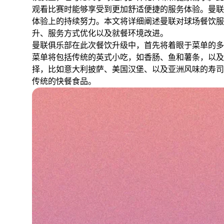
观看比赛时能够享受到更加舒适便捷的服务体验。曼联
体验上的持续努力。本文将详细阐述曼联对球场餐饮服
升、服务方式优化以及就餐环境改进。
曼联俱乐部在此次餐饮升级中，首先将着眼于菜单的多
菜单将包括传统的英式小吃，如香肠、鱼和薯条，以及
择，比如意大利披萨、美国汉堡、以及亚洲风味的寿司
传统的快餐食品。