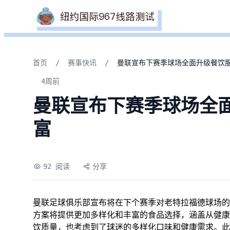
首页
/
赛事快讯
/
曼联宣布下赛季球场全面升级餐饮
4周前
曼联宣布下赛季球场全
富
92 阅读
分享
曼联足球俱乐部宣布将在下个赛季对老特拉福德球场的
方案将提供更加多样化和丰富的食品选择，涵盖从健康
饮质量，也考虑到了球迷的多样化口味和健康需求。此