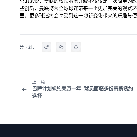
总的来说，曼联的餐饮服务升级不仅仅是一次简单的改
些创新，曼联将为全球球迷带来一个更加完美的观赛环
里，更多球迷将会享受到这一切新变化带来的乐趣与便
分享到：
上一篇
巴萨计划续约莱万一年 球员面临多份高薪诱约
选择