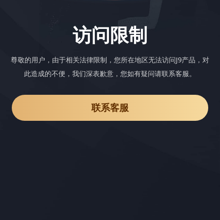
访问限制
尊敬的用户，由于相关法律限制，您所在地区无法访问J9产品，对
此造成的不便，我们深表歉意，您如有疑问请联系客服。
联系客服