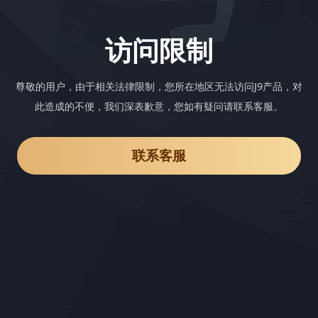
访问限制
尊敬的用户，由于相关法律限制，您所在地区无法访问J9产品，对
此造成的不便，我们深表歉意，您如有疑问请联系客服。
联系客服